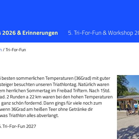
s 2026 & Erinnerungen
5. Tri-For-Fun & Workshop 
n
/ Tri-For-Fun
bei besten sommerlichen Temperaturen (36Grad) mit guter
steiger besuchten unseren Triathlontag. Natürlich waren
em herrlichen Sommertag im Freibad Triftern. Nach 1Std.
ad. 2 Runden a 22 km waren bei den hohen Temperaturen
 ganz schön fordernd. Dann gings für viele noch zum
ber wenn 36Grad am heißen Teer ohne Getränke dir
s Triathlon alles abverlangt.
. Tri-For-Fun 2027