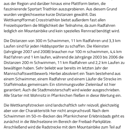
aus der Region und darüber hinaus eine Plattform bieten, die
faszinierende Sportart Triathlon auszuprobieren. Aus diesem Grund
wurden vergleichsweise kurze Distanzen gewählt. Das
Wettkampfformat Crosstriathlon bietet außerdem fast allen
Freizeitsportlern die Möglichkeit der Teilnahme, da zum Radfahren
lediglich ein Mountainbike und kein spezielles Rennrad benötigt wird.
Die Distanzen von 300 m Schwimmen, 11 km Radfahren und 3,3 km
Laufen sind für jeden Hobbysportler zu schaffen. Die Kleinsten
(Jahrgänge 2007 und 2008) brauchen nur 100 m schwimmen, 4,4 km
Rad fahren und 1 km laufen, während die Jahrgänge 2003 bis 2006 die
Distanzen 200 m Schwimmen, 11 km Radfahren und 2,2 km Laufen zu
bewältigen haben. Sehr beliebt war bereits im letzten Jahr der
Mannschaftswettbewerb. Hierbei absolviert ein Team bestehend aus
einem Schwimmer, einem Radfahrer und einem Läufer die Strecke im
Staffelmodus gemeinsam: Ein stimmungsvoller Zieleinlauf ist hier
garantiert. Auch die Stadtmeisterschaft wird wieder ausgeschrieben.
Alle Starter mit Wohnsitz in Pfarrkirchen fließen in diese Wertung ein.
Die Wettkampfstrecken sind landschaftlich sehr reizvoll, gleichzeitig
aber von der Charakteristik her nicht anspruchsvoll. Nach dem
Schwimmen im 50-m-Becken des Pfarrkirchener Erlebnisbads geht es
zunächst in die Wechselzone im Bereich der Freibad-Parkplätze.
Anschließend wird die Radstrecke mit dem Mountainbike zum Teil auf