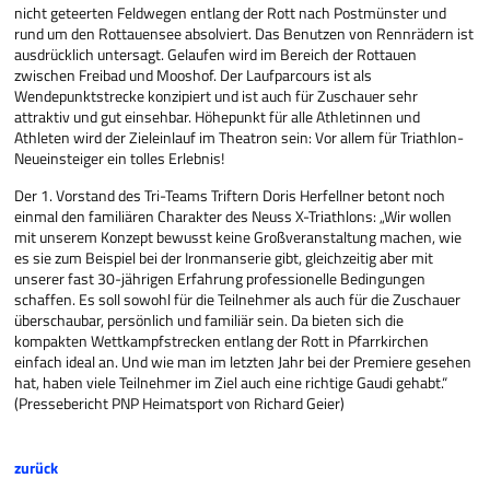
nicht geteerten Feldwegen entlang der Rott nach Postmünster und
rund um den Rottauensee absolviert. Das Benutzen von Rennrädern ist
ausdrücklich untersagt. Gelaufen wird im Bereich der Rottauen
zwischen Freibad und Mooshof. Der Laufparcours ist als
Wendepunktstrecke konzipiert und ist auch für Zuschauer sehr
attraktiv und gut einsehbar. Höhepunkt für alle Athletinnen und
Athleten wird der Zieleinlauf im Theatron sein: Vor allem für Triathlon-
Neueinsteiger ein tolles Erlebnis!
Der 1. Vorstand des Tri-Teams Triftern Doris Herfellner betont noch
einmal den familiären Charakter des Neuss X-Triathlons: „Wir wollen
mit unserem Konzept bewusst keine Großveranstaltung machen, wie
es sie zum Beispiel bei der Ironmanserie gibt, gleichzeitig aber mit
unserer fast 30-jährigen Erfahrung professionelle Bedingungen
schaffen. Es soll sowohl für die Teilnehmer als auch für die Zuschauer
überschaubar, persönlich und familiär sein. Da bieten sich die
kompakten Wettkampfstrecken entlang der Rott in Pfarrkirchen
einfach ideal an. Und wie man im letzten Jahr bei der Premiere gesehen
hat, haben viele Teilnehmer im Ziel auch eine richtige Gaudi gehabt.“
(Pressebericht PNP Heimatsport von Richard Geier)
zurück