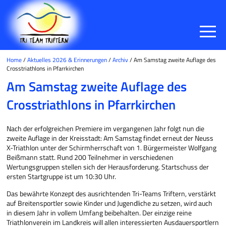
Home
/
Aktuelles 2026 & Erinnerungen
/
Archiv
/ Am Samstag zweite Auflage des
Crosstriathlons in Pfarrkirchen
Am Samstag zweite Auflage des
Crosstriathlons in Pfarrkirchen
Nach der erfolgreichen Premiere im vergangenen Jahr folgt nun die
zweite Auflage in der Kreisstadt: Am Samstag findet erneut der Neuss
X-Triathlon unter der Schirmherrschaft von 1. Bürgermeister Wolfgang
Beißmann statt. Rund 200 Teilnehmer in verschiedenen
Wertungsgruppen stellen sich der Herausforderung. Startschuss der
ersten Startgruppe ist um 10:30 Uhr.
Das bewährte Konzept des ausrichtenden Tri-Teams Triftern, verstärkt
auf Breitensportler sowie Kinder und Jugendliche zu setzen, wird auch
in diesem Jahr in vollem Umfang beibehalten. Der einzige reine
Triathlonverein im Landkreis will allen interessierten Ausdauersportlern