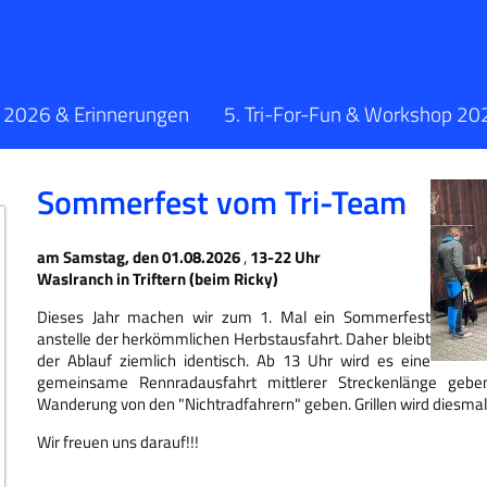
s 2026 & Erinnerungen
5. Tri-For-Fun & Workshop 20
Sommerfest vom Tri-Team
am Samstag, den 01.08.2026
,
13-22 Uhr
Waslranch in Triftern (beim Ricky)
Dieses Jahr machen wir zum 1. Mal ein Sommerfest
anstelle der herkömmlichen Herbstausfahrt. Daher bleibt
der Ablauf ziemlich identisch. Ab 13 Uhr wird es eine
gemeinsame Rennradausfahrt mittlerer Streckenlänge geben
Wanderung von den "Nichtradfahrern" geben. Grillen wird diesmal
Wir freuen uns darauf!!!